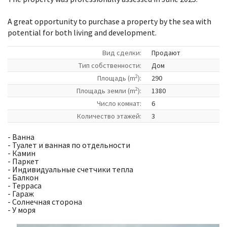
A great opportunity to purchase a property by the sea with
potential for both living and development.
Вид сделки:
Продают
Tип собственности:
Дом
2
Площадь (m
):
290
2
Площадь земли (m
):
1380
Число комнат:
6
Количество этажей:
3
- Ванна
- Туалет и ванная по отдельности
- Камин
- Паркет
- Индивидуальные счетчики тепла
- Балкон
- Терраса
- Гараж
- Солнечная сторона
- У моря