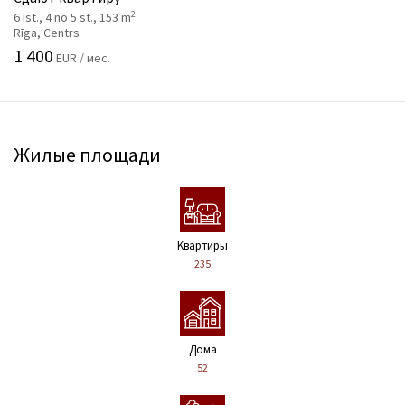
2
6 ist., 4 no 5 st., 153 m
Rīga, Centrs
1 400
EUR / мес.
Жилые площади
Kвартиры
235
Дома
52