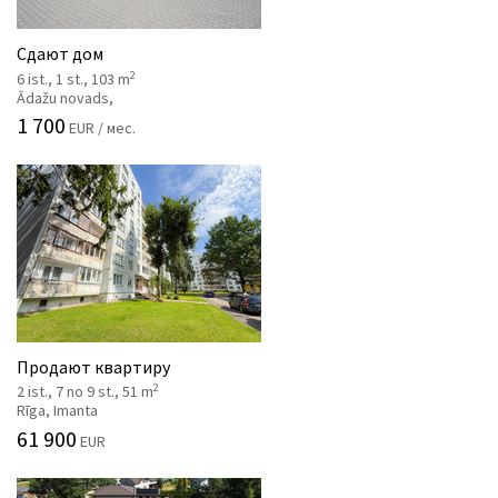
Сдают дом
2
6 ist., 1 st., 103 m
Ādažu novads,
1 700
EUR / мес.
Продают квартиру
2
2 ist., 7 no 9 st., 51 m
Rīga, Imanta
61 900
EUR