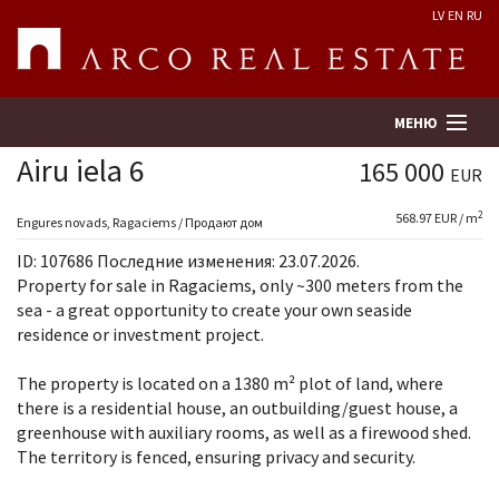
LV
EN
RU
МЕНЮ
Airu iela 6
165 000
EUR
2
568.97 EUR / m
Поиск
Engures novads, Ragaciems / Продают дом
ID: 107686 Последние изменения: 23.07.2026.
Оценка недвижимости
Property for sale in Ragaciems, only ~300 meters from the
sea - a great opportunity to create your own seaside
residence or investment project.
Предприятие
The property is located on a 1380 m² plot of land, where
Услуги
there is a residential house, an outbuilding/guest house, a
greenhouse with auxiliary rooms, as well as a firewood shed.
Kонтакты
The territory is fenced, ensuring privacy and security.