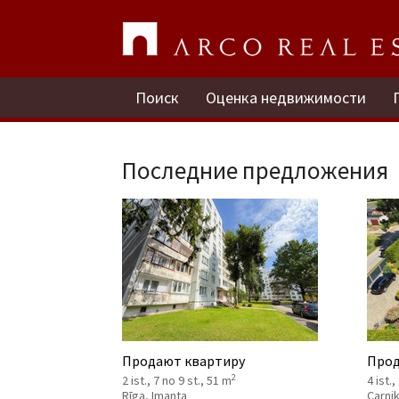
Поиск
Оценка недвижимости
Последние предложения
Продают квартиру
Прод
2
2 ist., 7 no 9 st., 51 m
4 ist.,
Rīga, Imanta
Carni