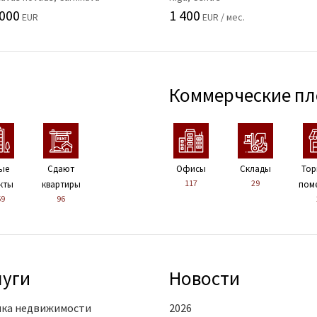
 000
1 400
EUR
EUR / мес.
Коммерческие п
ые
Сдают
Офисы
Склады
Тор
117
29
кты
квартиры
пом
59
96
луги
Новости
ка недвижимости
2026