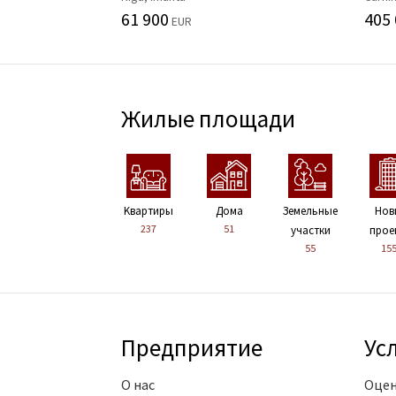
61 900
405
EUR
Жилые площади
Kвартиры
Дома
Земельные
Нов
237
51
участки
прое
55
15
Предприятие
Ус
О нас
Оцен