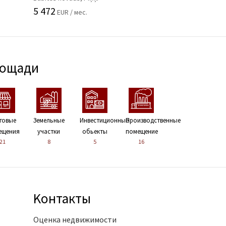
5 472
EUR / мес.
лощади
говые
Земельные
Инвестиционные
Производственные
ещения
участки
обьекты
помещение
21
8
5
16
Kонтакты
Оценка недвижимости