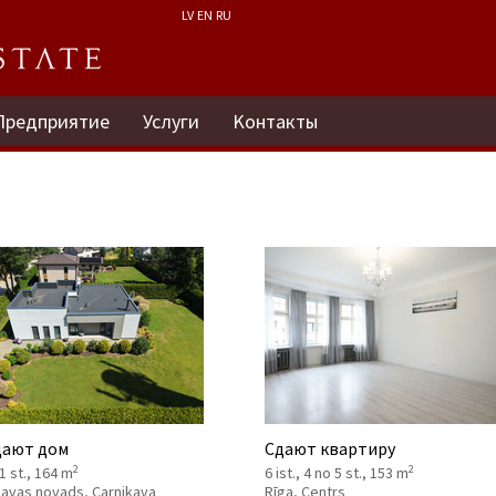
LV
EN
RU
Предприятие
Услуги
Kонтакты
ают дом
Сдают квартиру
2
2
 1 st., 164 m
6 ist., 4 no 5 st., 153 m
kavas novads, Carnikava
Rīga, Centrs