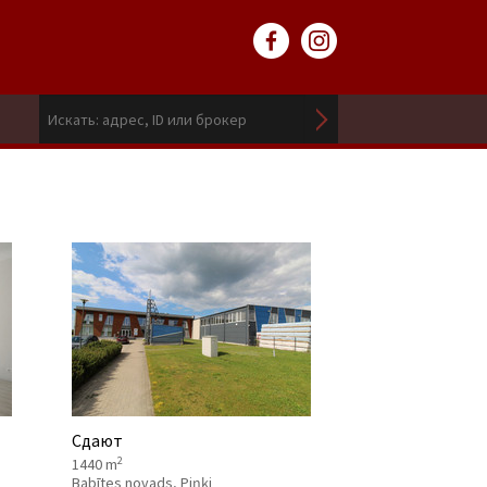
Сдают
2
1440 m
Babītes novads, Piņķi