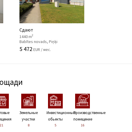
Сдают
2
1440 m
Babītes novads, Piņķi
5 472
EUR / мес.
лощади
говые
Земельные
Инвестиционные
Производственные
ещения
участки
обьекты
помещение
21
8
5
16