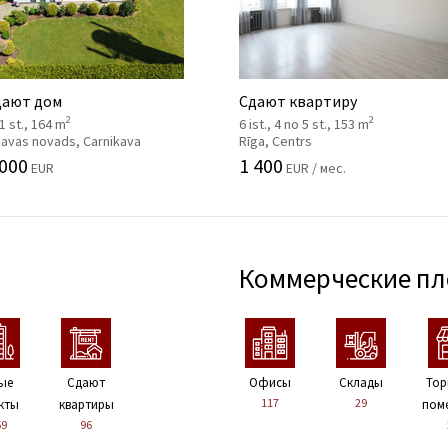
ают дом
Сдают квартиру
2
2
 1 st., 164 m
6 ist., 4 no 5 st., 153 m
kavas novads, Carnikava
Rīga, Centrs
 000
1 400
EUR
EUR / мес.
Коммерческие п
ые
Сдают
Офисы
Склады
Тор
117
29
кты
квартиры
пом
59
96