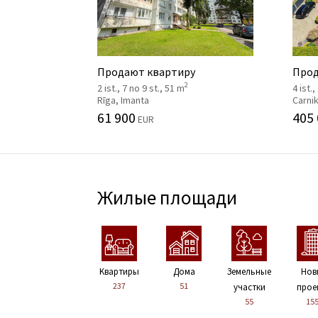
Продают квартиру
Прод
2
2 ist., 7 no 9 st., 51 m
4 ist.,
Rīga, Imanta
Carni
61 900
405
EUR
Жилые площади
Kвартиры
Дома
Земельные
Нов
237
51
участки
прое
55
15