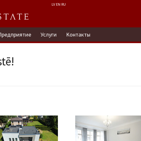
LV
EN
RU
Предприятие
Услуги
Kонтакты
tē!