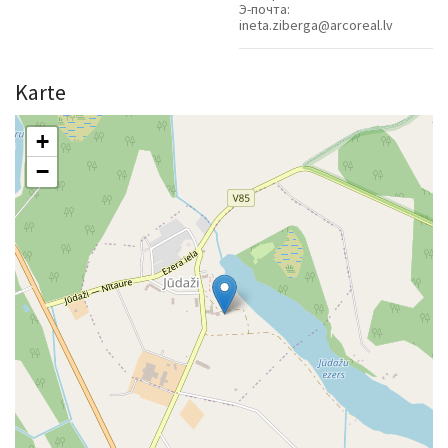
Э-почта:
ineta.ziberga@arcoreal.lv
Karte
+
−