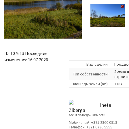
ID: 107613 Последние
изменения: 16.07.2026.
Вид сделки:
Продаю
Землю 
Tип собственности:
строит
2
Площадь земли (m
):
1187
Ineta
Zīberga
Агент по недвижимости
Мобильный:
+371 2860 0918
Телефон:
+371 6736 5555