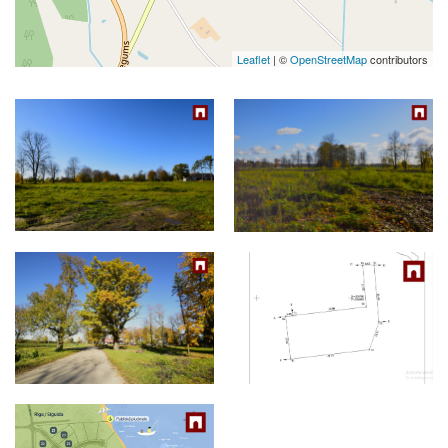
Leaflet
| ©
OpenStreetMap
contributors