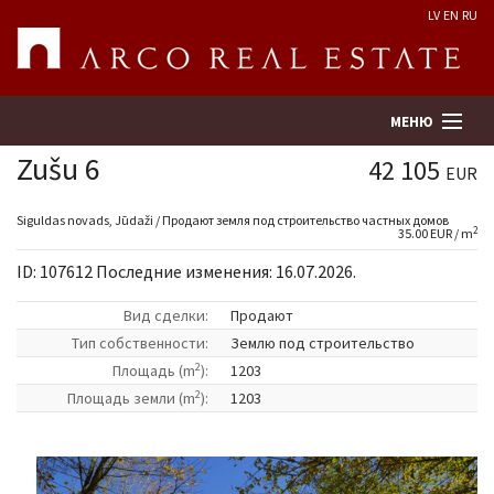
LV
EN
RU
МЕНЮ
Zušu 6
42 105
EUR
Поиск
Siguldas novads, Jūdaži / Продают земля под строительство частных домов
2
35.00 EUR / m
ID: 107612 Последние изменения: 16.07.2026.
Оценка недвижимости
Вид сделки:
Продают
Предприятие
Tип собственности:
Землю под строительство
2
Площадь (m
):
1203
Услуги
2
Площадь земли (m
):
1203
Kонтакты