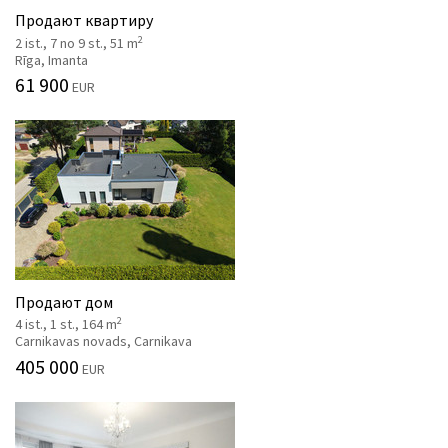
Продают квартиру
2
2 ist., 7 no 9 st., 51 m
Rīga, Imanta
61 900
EUR
Продают дом
2
4 ist., 1 st., 164 m
Carnikavas novads, Carnikava
405 000
EUR