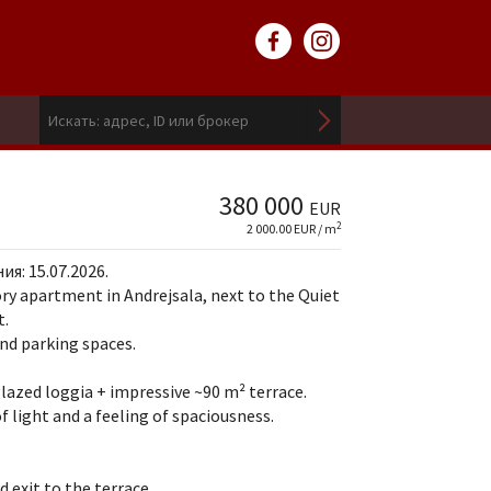
380 000
EUR
2
2 000.00 EUR / m
я: 15.07.2026.
ory apartment in Andrejsala, next to the Quiet
t.
nd parking spaces.
lazed loggia + impressive ~90 m² terrace.
of light and a feeling of spaciousness.
d exit to the terrace