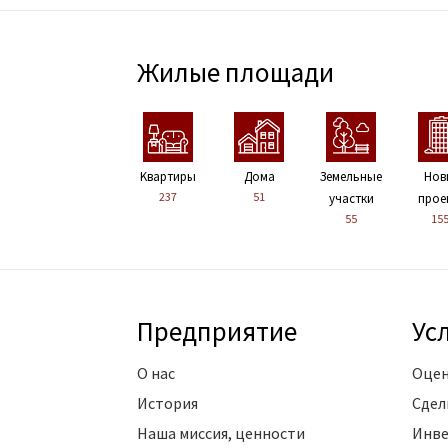
Жилые площади
Kвартиры
Дома
Земельные
Нов
237
51
участки
прое
55
15
Предприятие
Ус
О нас
Оцен
История
Сдел
Наша миссия, ценности
Инве