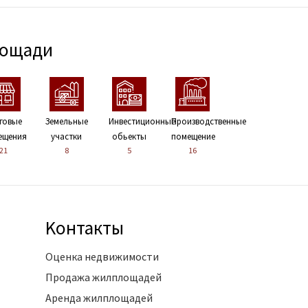
лощади
говые
Земельные
Инвестиционные
Производственные
ещения
участки
обьекты
помещение
21
8
5
16
Kонтакты
Оценка недвижимости
Продажа жилплощадей
Аренда жилплощадей