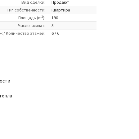
Вид сделки:
Продают
Tип собственности:
Квартира
2
Площадь (m
):
190
Число комнат:
3
ж / Количество этажей:
6 / 6
ности
тепла