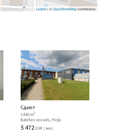
Leaflet
| ©
OpenStreetMap
contributors
Сдают
2
1440 m
Babītes novads, Piņķi
5 472
EUR / мес.