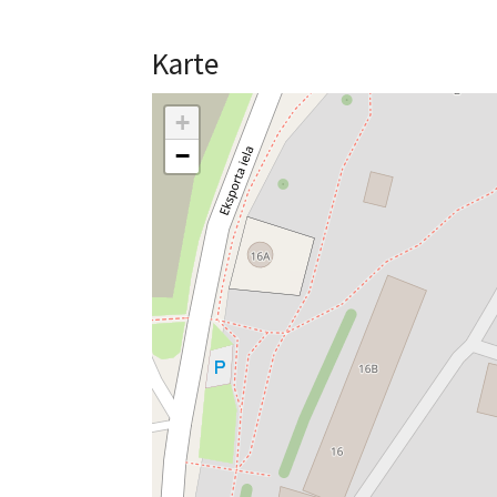
Karte
+
−