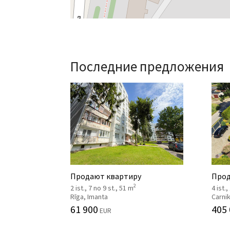
Последние предложения
Продают квартиру
Прод
2
2 ist., 7 no 9 st., 51 m
4 ist.,
Rīga, Imanta
Carni
61 900
405
EUR