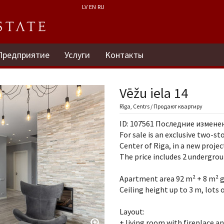
LV
EN
RU
Предприятие
Услуги
Kонтакты
Vēžu iela 14
Rīga, Centrs / Продают квартиру
ID: 107561 Последние изменени
For sale is an exclusive two-st
Center of Riga, in a new projec
The price includes 2 undergrou
Apartment area 92 m² + 8 m² g
Ceiling height up to 3 m, lots 
Layout:
+ living room with fireplace an