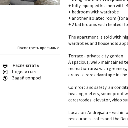
+ fully equipped kitchen with 
+ bedroom with wardrobe
+ another isolated room (for a
+ 2 bathrooms with heated fl
The apartment is sold with hig
wardrobes and household appli
Посмотреть профиль >
Terrace - private city garden
A spacious, well-maintained te
Pаспечатать
recreation area with greenery,
Поделиться
areas - a rare advantage in the
Задай вопрос!
Comfort and safety: air condit
heating meters, soundproof w
cards/codes, elevator, video su
Location: Andrejsala – within 
restaurants, cafes and the D