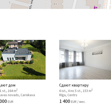
ают дом
Сдают квартиру
2
2
 1 st., 164 m
6 ist., 4 no 5 st., 153 m
kavas novads, Carnikava
Rīga, Centrs
 000
1 400
EUR
EUR / мес.