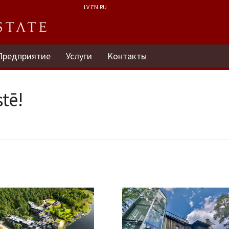
LV
EN
RU
Предприятие
Услуги
Kонтакты
tē!