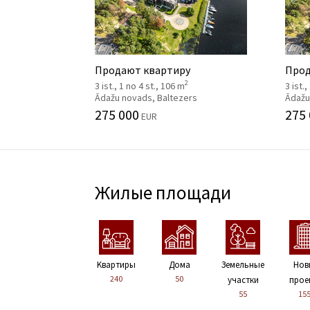
Продают квартиру
Прод
2
3 ist., 1 no 4 st., 106 m
3 ist.
Ādažu novads, Baltezers
Ādažu
275 000
275
EUR
Жилые площади
Kвартиры
Дома
Земельные
Нов
240
50
участки
прое
55
15