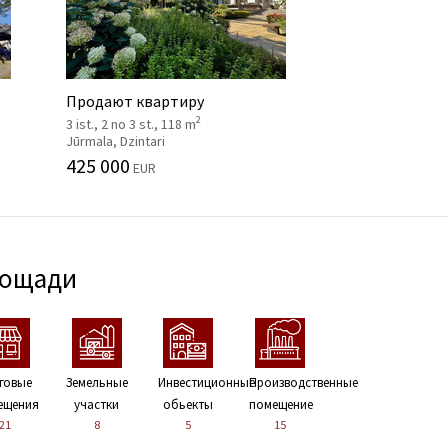
Продают квартиру
2
3 ist., 2 no 3 st., 118 m
Jūrmala, Dzintari
425 000
EUR
лощади
говые
Земельные
Инвестиционные
Производственные
ещения
участки
обьекты
помещение
21
8
5
15