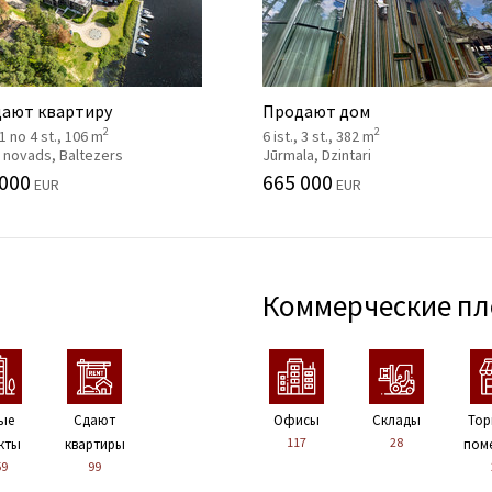
ают квартиру
Продают дом
2
2
, 1 no 4 st., 106 m
6 ist., 3 st., 382 m
 novads, Baltezers
Jūrmala, Dzintari
 000
665 000
EUR
EUR
Коммерческие п
ые
Сдают
Офисы
Склады
Тор
117
28
кты
квартиры
пом
59
99