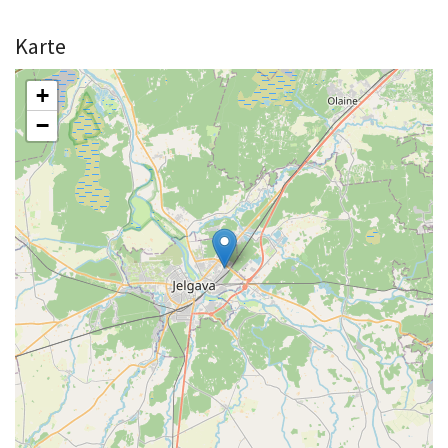
Karte
+
−