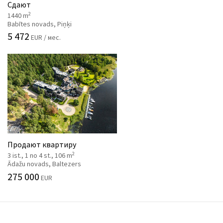
Сдают
2
1440 m
Babītes novads, Piņķi
5 472
EUR / мес.
Продают квартиру
2
3 ist., 1 no 4 st., 106 m
Ādažu novads, Baltezers
275 000
EUR