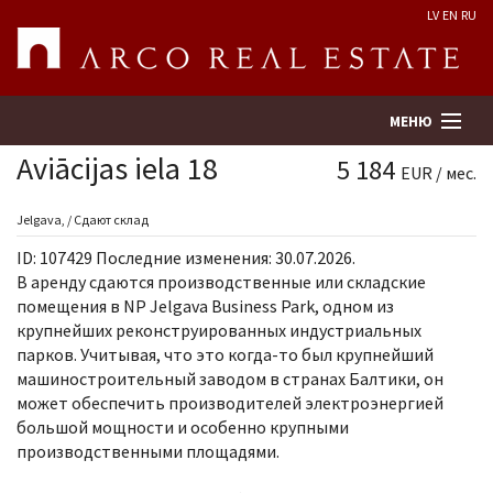
LV
EN
RU
МЕНЮ
Aviācijas iela 18
5 184
EUR / мес.
Поиск
Jelgava, / Сдают склад
ID: 107429 Последние изменения: 30.07.2026.
Оценка недвижимости
В аренду сдаются производственные или складские
помещения в NP Jelgava Business Park, одном из
крупнейших реконструированных индустриальных
Предприятие
парков. Учитывая, что это когда-то был крупнейший
машиностроительный заводом в странах Балтики, он
Услуги
может обеспечить производителей электроэнергией
большой мощности и особенно крупными
Kонтакты
производственными площадями.