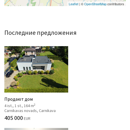
Leaflet
| ©
OpenStreetMap
contributors
Последние предложения
Продают дом
2
4 ist., 1 st., 164 m
Carnikavas novads, Carnikava
405 000
EUR