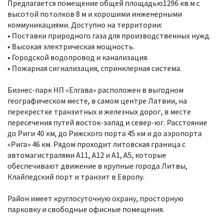
Предлагается помещение общей площадью1296 кв.м с
высотой потолков 8 м и хорошими инженерными
коммуникациями. Доступно на территории:
• Поставки природного газа для производственных нужд.
• Высокая электрическая мощность.
• Городской водопровод и канализация.
• Пожарная сигнализация, спринклерная система.
Бизнес-парк НП «Елгава» расположен в выгодном
географическом месте, в самом центре Латвии, на
перекрестке транзитных и железных дорог, в месте
пересечения путей восток-запад и север-юг. Расстояние
до Риги 40 км, до Рижского порта 45 км и до аэропорта
«Рига» 46 км. Рядом проходит литовская граница с
автомагистралями A11, A12 и A1, A5, которые
обеспечивают движение в крупные города Литвы,
Клайпедский порт и транзит в Европу.
Район имеет круглосуточную охрану, просторную
парковку и свободные офисные помещения.