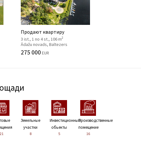
Продают квартиру
2
3 ist., 1 no 4 st., 106 m
Ādažu novads, Baltezers
275 000
EUR
лощади
говые
Земельные
Инвестиционные
Производственные
ещения
участки
обьекты
помещение
21
8
5
16