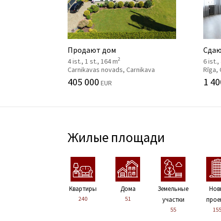
Продают дом
Сдаю
2
4 ist., 1 st., 164 m
6 ist.
Carnikavas novads, Carnikava
Rīga,
405 000
1 40
EUR
Жилые площади
Kвартиры
Дома
Земельные
Нов
240
51
участки
прое
55
15