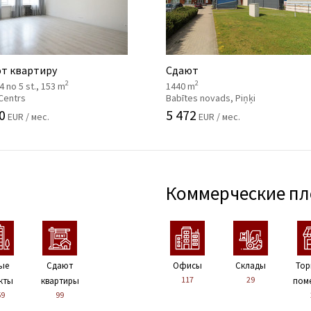
т квартиру
Сдают
2
2
, 4 no 5 st., 153 m
1440 m
 Centrs
Babītes novads, Piņķi
0
5 472
EUR / мес.
EUR / мес.
Коммерческие п
ые
Сдают
Офисы
Склады
Тор
117
29
кты
квартиры
пом
59
99