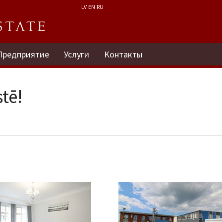
LV
EN
RU
Предприятие
Услуги
Kонтакты
tē!