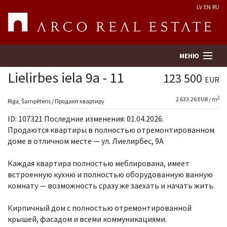
LV
EN
RU
МЕНЮ
Lielirbes iela 9a - 11
123 500
EUR
2
2 633.26 EUR / m
Поиск
Rīga, Šampēteris / Продают квартиру
ID: 107321 Последние изменения: 01.04.2026.
Оценка недвижимости
Продаются квартиры в полностью отремонтированном
доме в отличном месте — ул. Лиелирбес, 9А
Предприятие
Каждая квартира полностью меблирована, имеет
встроенную кухню и полностью оборудованную ванную
Услуги
комнату — возможность сразу же заехать и начать жить.
Kонтакты
Кирпичный дом с полностью отремонтированной
крышей, фасадом и всеми коммуникациями.