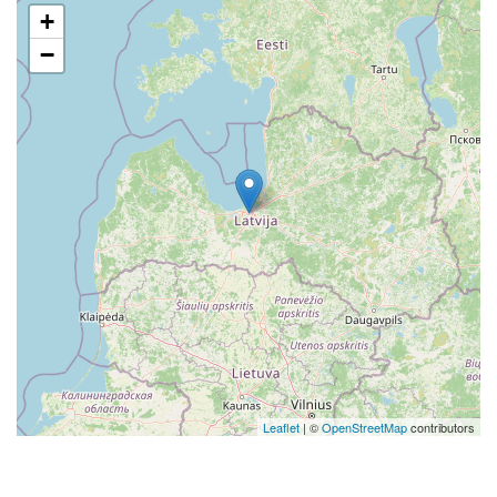
+
−
Leaflet
| ©
OpenStreetMap
contributors