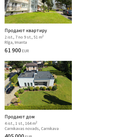
Продают квартиру
2
2 ist., 7 no 9 st., 51 m
Rīga, Imanta
61 900
EUR
Продают дом
2
4 ist., 1 st., 164 m
Carnikavas novads, Carnikava
405 000
EUR