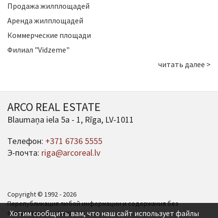
Продажа жилплощадей
Аренда жилплощадей
Коммерческие площади
Филиал "Vidzeme"
читать далее >
ARCO REAL ESTATE
Blaumaņa iela 5a - 1, Rīga, LV-1011
Телефон:
+371 6736 5555
Э-почта:
riga@arcoreal.lv
Copyright © 1992 - 2026
Перепубликация любой информации и содержания без
согласования запрещена.
Хотим сообщить вам, что наш сайт использует файлы