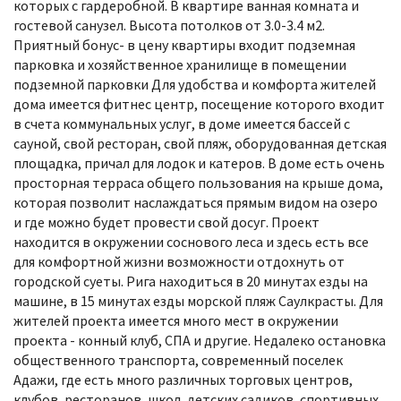
которых с гардеробной. В квартире ванная комната и
гостевой санузел. Высота потолков от 3.0-3.4 м2.
Приятный бонус- в цену квартиры входит подземная
парковка и хозяйственное хранилище в помещении
подземной парковки Для удобства и комфорта жителей
дома имеется фитнес центр, посещение которого входит
в счета коммунальных услуг, в доме имеется бассей с
сауной, свой ресторан, свой пляж, оборудованная детская
площадка, причал для лодок и катеров. В доме есть очень
просторная терраса общего пользования на крыше дома,
которая позволит наслаждаться прямым видом на озеро
и где можно будет провести свой досуг. Проект
находится в окружении соснового леса и здесь есть все
для комфортной жизни возможности отдохнуть от
городской суеты. Рига находиться в 20 минутах езды на
машине, в 15 минутах езды морской пляж Саулкрасты. Для
жителей проекта имеется много мест в окружении
проекта - конный клуб, СПА и другие. Недалеко остановка
общественного транспорта, современный поселек
Адажи, где есть много различных торговых центров,
клубов, ресторанов, школ, детских садиков, спортивных