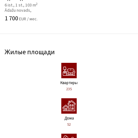
2
6 ist., 1 st., 103 m
Ādažu novads,
1 700
EUR / мес.
Жилые площади
Kвартиры
235
Дома
52