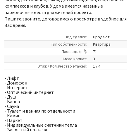
комплексов и клубов. У дома имеется наземные
парковочные места для жителей проекта.
Пишите,звоните, договоримся о просмотре в удобное для
Вас время.
Вид сделки:
Продают
Tип собственности:
Квартира
2
Площадь (m
):
71
Число комнат:
3
Этаж / Количество этажей:
1 / 4
- Лифт
- Домофон
- Интернет
- Оптический интернет
- Душ
- Ванна
- Cауна
- Туалет и ванная по отдельности
- Камин
- Паркет
- Индивидуальные счетчики тепла
- Закрытый подъезд