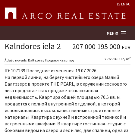
LV
EN
RU
МЕНЮ
Kalndores iela 2
207 000
195 000
EUR
2
2 765.96 EUR / m
Поиск
Ādažu novads, Baltezers / Продают квартиру
ID: 107239 Последние изменения: 19.07.2026.
Оценка недвижимости
На первой линии, на берегу чистейшего озера Малый
Балтэзерс в проекте THE PEARL, в окружении соснового
леса предлагается к продаже эксклюзивная
Предприятие
недвижимость. Квартира общей площадью 70.5 кв. м.
продается с полной внутренней отделкой, в которой
Услуги
использовались высококачественные строительные
материалы. Квартира с кухней и встроенной техникой и
Kонтакты
встроенными шкафами. В квартире гостинная- студио с
боковым видом на озеро и лес и лес, две спальни, одна из