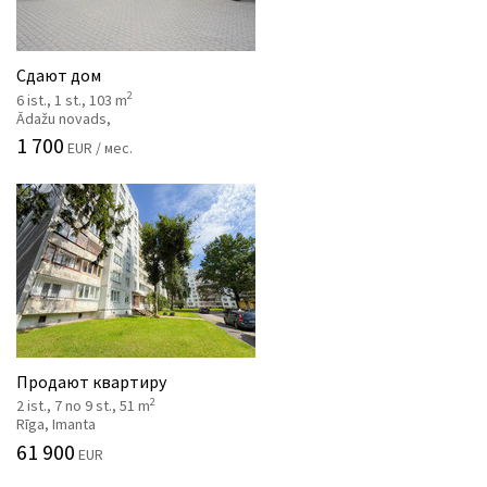
Сдают дом
2
6 ist., 1 st., 103 m
Ādažu novads,
1 700
EUR / мес.
Продают квартиру
2
2 ist., 7 no 9 st., 51 m
Rīga, Imanta
61 900
EUR