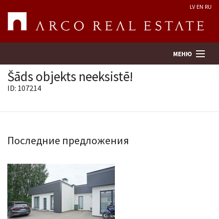
LV
EN
RU
МЕНЮ
Šāds objekts neeksistē!
ID: 107214
Поиск
Оценка недвижимости
Последние предложения
Предприятие
Услуги
Kонтакты