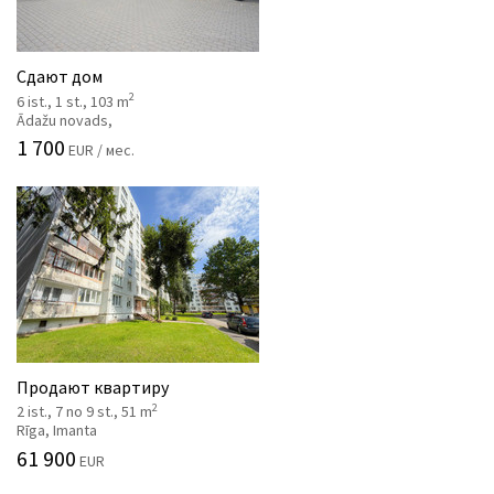
Сдают дом
2
6 ist., 1 st., 103 m
Ādažu novads,
1 700
EUR / мес.
Продают квартиру
2
2 ist., 7 no 9 st., 51 m
Rīga, Imanta
61 900
EUR