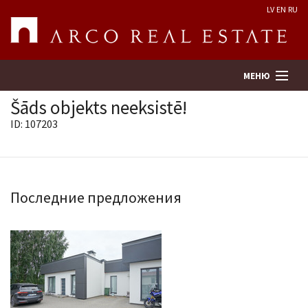
LV
EN
RU
МЕНЮ
Šāds objekts neeksistē!
ID: 107203
Поиск
Оценка недвижимости
Последние предложения
Предприятие
Услуги
Kонтакты