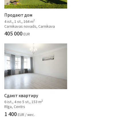
Продают дом
2
4 ist., 1 st., 164 m
Carnikavas novads, Carnikava
405 000
EUR
Сдают квартиру
2
6 ist., 4 no 5 st., 153 m
Rīga, Centrs
1 400
EUR / мес.