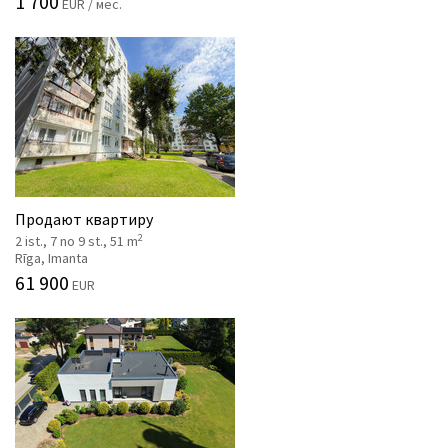
1 700
EUR / мес.
Продают квартиру
2
2 ist., 7 no 9 st., 51 m
Rīga, Imanta
61 900
EUR