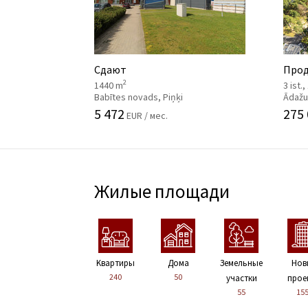
Сдают
Прод
2
1440 m
3 ist.
Babītes novads, Piņķi
Ādažu
5 472
275
EUR / мес.
Жилые площади
Kвартиры
Дома
Земельные
Нов
240
50
участки
прое
55
15