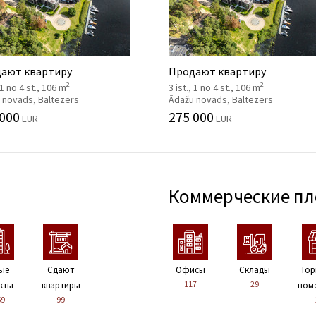
ают квартиру
Продают квартиру
2
2
, 1 no 4 st., 106 m
3 ist., 1 no 4 st., 106 m
 novads, Baltezers
Ādažu novads, Baltezers
 000
275 000
EUR
EUR
Коммерческие п
ые
Сдают
Офисы
Склады
Тор
117
29
кты
квартиры
пом
59
99