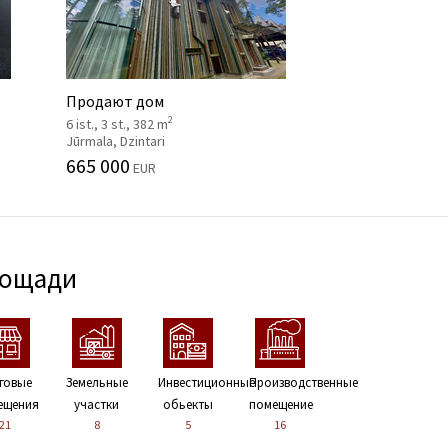
Продают дом
2
6 ist., 3 st., 382 m
Jūrmala, Dzintari
665 000
EUR
лощади
говые
Земельные
Инвестиционные
Производственные
ещения
участки
обьекты
помещение
21
8
5
16