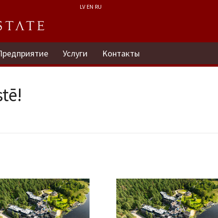
LV
EN
RU
Предприятие
Услуги
Kонтакты
tē!