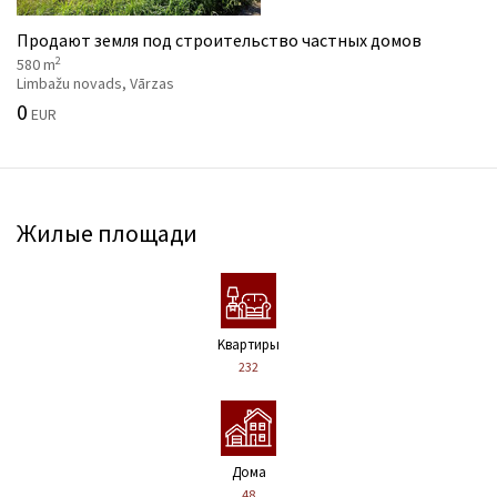
Продают земля под строительство частных домов
2
580 m
Limbažu novads, Vārzas
0
EUR
Жилые площади
Kвартиры
232
Дома
48