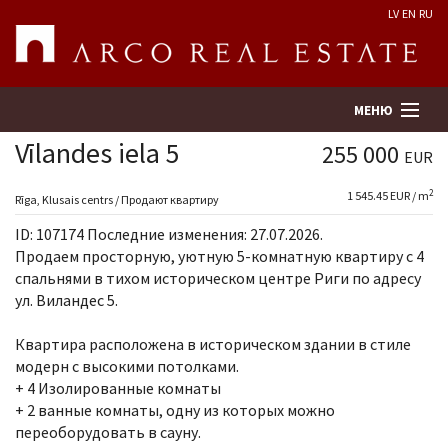
LV
EN
RU
МЕНЮ
Vīlandes iela 5
255 000
EUR
2
1 545.45 EUR / m
Поиск
Rīga, Klusais centrs / Продают квартиру
ID: 107174 Последние изменения: 27.07.2026.
Оценка недвижимости
Продаем просторную, уютную 5-комнатную квартиру с 4
спальнями в тихом историческом центре Риги по адресу
ул. Виландес 5.
Предприятие
Квартира расположена в историческом здании в стиле
Услуги
модерн с высокими потолками.
+ 4 Изолированные комнаты
Kонтакты
+ 2 ванные комнаты, одну из которых можно
переоборудовать в сауну.