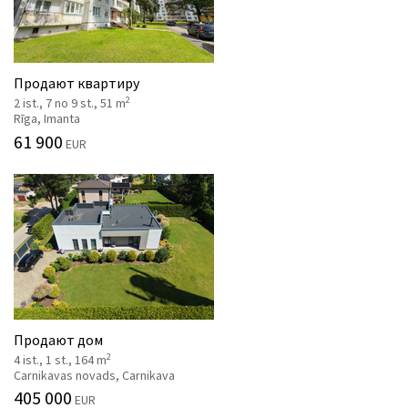
Продают квартиру
2
2 ist., 7 no 9 st., 51 m
Rīga, Imanta
61 900
EUR
Продают дом
2
4 ist., 1 st., 164 m
Carnikavas novads, Carnikava
405 000
EUR