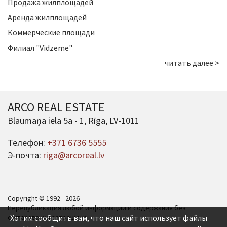
Продажа жилплощадей
Аренда жилплощадей
Коммерческие площади
Филиал "Vidzeme"
читать далее >
ARCO REAL ESTATE
Blaumaņa iela 5a - 1, Rīga, LV-1011
Телефон:
+371 6736 5555
Э-почта:
riga@arcoreal.lv
Copyright © 1992 - 2026
Перепубликация любой информации и содержания без
согласования запрещена.
Хотим сообщить вам, что наш сайт использует файлы