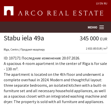
LV
EN
RU
МЕНЮ
Stabu iela 49a
345 000
EUR
2
2 653.85 EUR / m
Поиск
Rīga, Centrs / Продают квартиру
ID: 107171 Последние изменения: 20.07.2026.
Оценка недвижимости
A spacious 4-room apartment in the center of Riga is for sale
- 130 m².
The apartment is located on the 4th floor and underwent a
Предприятие
complete overhaul in 2024. Modern and thoughtful layout:
three separate bedrooms, an isolated kitchen with a built-in
Услуги
furniture set and all necessary household appliances, as well
as a spacious closet with an integrated washing machine and
Kонтакты
dryer. The property is sold with all furniture and appliances.