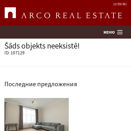
LV
EN
RU
МЕНЮ
Šāds objekts neeksistē!
ID: 107129
Поиск
Оценка недвижимости
Последние предложения
Предприятие
Услуги
Kонтакты