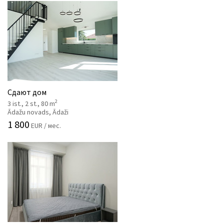
Сдают дом
2
3 ist., 2 st., 80 m
Ādažu novads, Ādaži
1 800
EUR / мес.