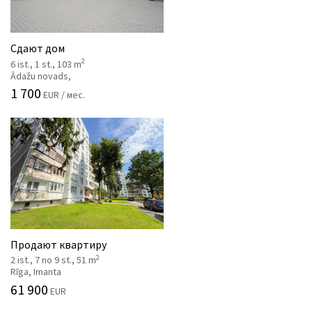
Сдают дом
2
6 ist., 1 st., 103 m
Ādažu novads,
1 700
EUR / мес.
Продают квартиру
2
2 ist., 7 no 9 st., 51 m
Rīga, Imanta
61 900
EUR