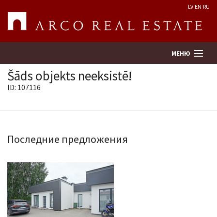
LV
EN
RU
МЕНЮ
Šāds objekts neeksistē!
ID: 107116
Поиск
Оценка недвижимости
Последние предложения
Предприятие
Услуги
Kонтакты