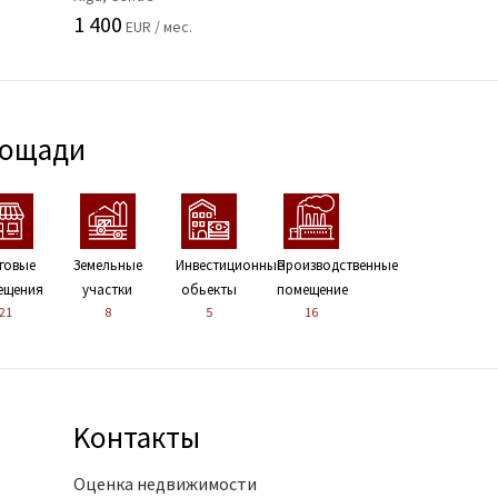
1 400
EUR / мес.
лощади
говые
Земельные
Инвестиционные
Производственные
ещения
участки
обьекты
помещение
21
8
5
16
Kонтакты
Оценка недвижимости