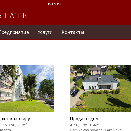
LV
EN
RU
Предприятие
Услуги
Kонтакты
ают квартиру
Продают дом
2
2
 7 no 9 st., 51 m
4 ist., 1 st., 164 m
 Imanta
Carnikavas novads, Carnikava