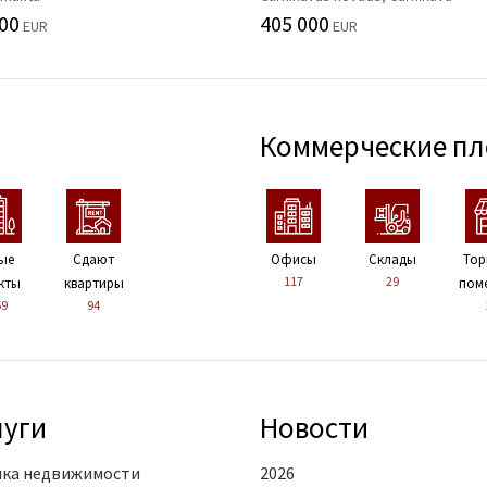
00
405 000
EUR
EUR
Коммерческие п
ые
Сдают
Офисы
Склады
Тор
117
29
кты
квартиры
пом
59
94
луги
Новости
ка недвижимости
2026