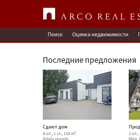
Поиск
Оценка недвижимости
Последние предложения
Сдают дом
Прод
2
6 ist., 1 st., 103 m
2 ist.,
Ādažu novads,
Rīga,