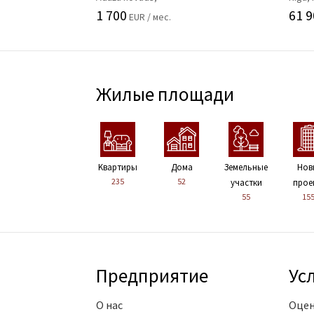
1 700
61 9
EUR / мес.
Жилые площади
Kвартиры
Дома
Земельные
Нов
235
52
участки
прое
55
15
Предприятие
Ус
О нас
Оцен