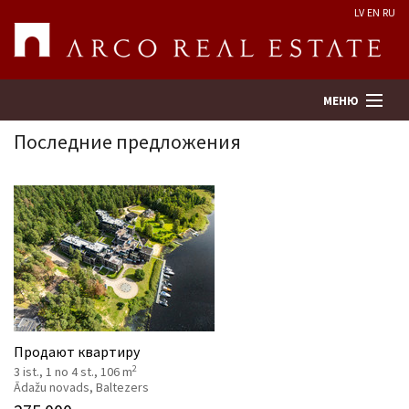
LV
EN
RU
МЕНЮ
Последние предложения
Поиск
Оценка недвижимости
Предприятие
Услуги
Продают квартиру
2
3 ist., 1 no 4 st., 106 m
Kонтакты
Ādažu novads, Baltezers