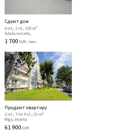
Сдают дом
2
6 ist., 1 st., 103 m
Ādažu novads,
1 700
EUR / мес.
Продают квартиру
2
2 ist., 7 no 9 st., 51 m
Rīga, Imanta
61 900
EUR