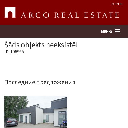
LV
EN
RU
МЕНЮ
Šāds objekts neeksistē!
ID: 106965
Поиск
Оценка недвижимости
Последние предложения
Предприятие
Услуги
Kонтакты