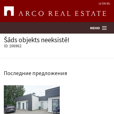
LV
EN
RU
МЕНЮ
Šāds objekts neeksistē!
ID: 106962
Поиск
Оценка недвижимости
Последние предложения
Предприятие
Услуги
Kонтакты