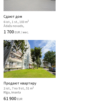
Сдают дом
2
6 ist., 1 st., 103 m
Ādažu novads,
1 700
EUR / мес.
Продают квартиру
2
2 ist., 7 no 9 st., 51 m
Rīga, Imanta
61 900
EUR