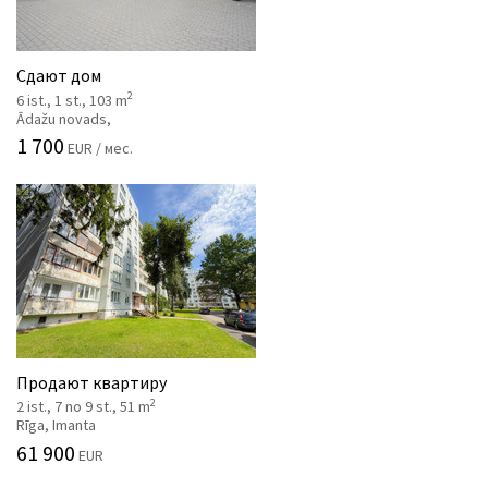
Сдают дом
2
6 ist., 1 st., 103 m
Ādažu novads,
1 700
EUR / мес.
Продают квартиру
2
2 ist., 7 no 9 st., 51 m
Rīga, Imanta
61 900
EUR