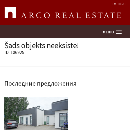
LV
EN
RU
МЕНЮ
Šāds objekts neeksistē!
ID: 106925
Поиск
Оценка недвижимости
Последние предложения
Предприятие
Услуги
Kонтакты