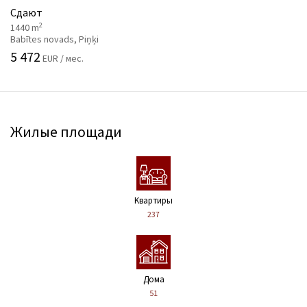
Сдают
2
1440 m
Babītes novads, Piņķi
5 472
EUR / мес.
Жилые площади
Kвартиры
237
Дома
51