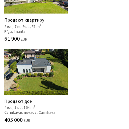
Продают квартиру
2
2 ist., 7 no 9 st., 51 m
Rīga, Imanta
61 900
EUR
Продают дом
2
4 ist., 1 st., 164 m
Carnikavas novads, Carnikava
405 000
EUR