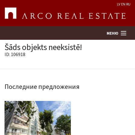
LV
EN
RU
МЕНЮ
Šāds objekts neeksistē!
ID: 106918
Поиск
Оценка недвижимости
Последние предложения
Предприятие
Услуги
Kонтакты