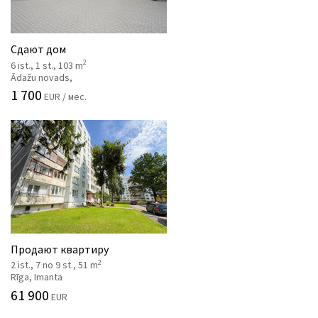
Сдают дом
2
6 ist., 1 st., 103 m
Ādažu novads,
1 700
EUR / мес.
Продают квартиру
2
2 ist., 7 no 9 st., 51 m
Rīga, Imanta
61 900
EUR