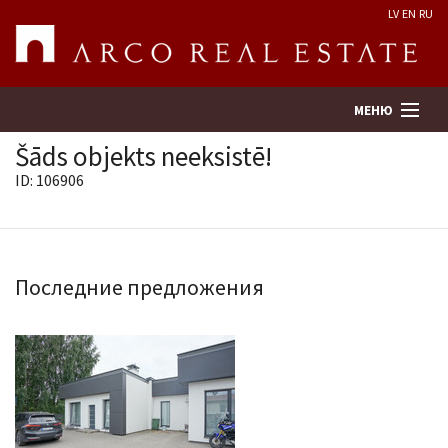
LV
EN
RU
МЕНЮ
Šāds objekts neeksistē!
ID: 106906
Поиск
Оценка недвижимости
Последние предложения
Предприятие
Услуги
Kонтакты