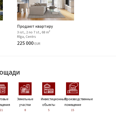
Продают квартиру
2
3 ist., 2 no 7 st., 68 m
Rīga, Centrs
225 000
EUR
лощади
говые
Земельные
Инвестиционные
Производственные
ещения
участки
обьекты
помещение
21
8
5
15