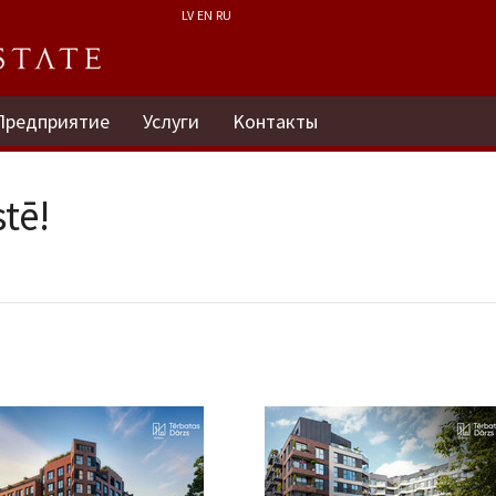
LV
EN
RU
Предприятие
Услуги
Kонтакты
tē!