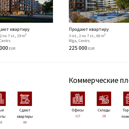
ают квартиру
Продают квартиру
2
2
 2 no 7 st., 29 m
3 ist., 2 no 7 st., 68 m
 Centrs
Rīga, Centrs
 000
225 000
EUR
EUR
Коммерческие п
ые
Сдают
Офисы
Склады
Тор
117
28
кты
квартиры
пом
59
99