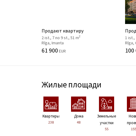
Продают квартиру
Прод
2
2 ist., 7 no 9 st., 51 m
1 ist.,
Rīga, Imanta
Rīga,
61 900
100
EUR
Жилые площади
Kвартиры
Дома
Земельные
Нов
238
48
участки
прое
55
15