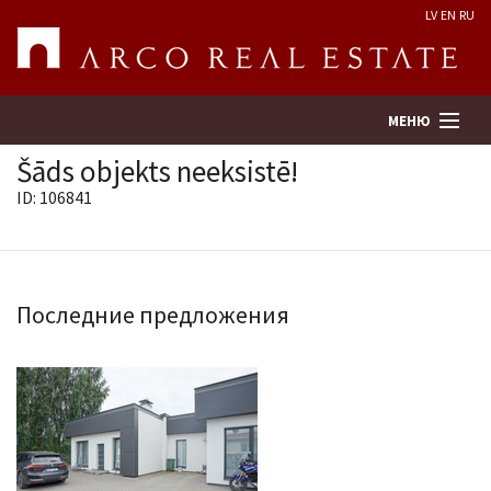
LV
EN
RU
МЕНЮ
Šāds objekts neeksistē!
ID: 106841
Поиск
Оценка недвижимости
Последние предложения
Предприятие
Услуги
Kонтакты