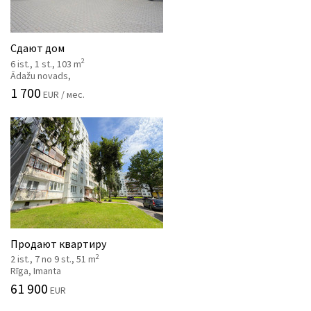
Сдают дом
2
6 ist., 1 st., 103 m
Ādažu novads,
1 700
EUR / мес.
Продают квартиру
2
2 ist., 7 no 9 st., 51 m
Rīga, Imanta
61 900
EUR