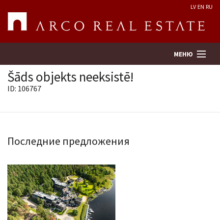
LV
EN
RU
МЕНЮ
Šāds objekts neeksistē!
ID: 106767
Поиск
Оценка недвижимости
Последние предложения
Предприятие
Услуги
Kонтакты