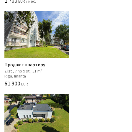
1 700
EUR / мес.
Продают квартиру
2
2 ist., 7 no 9 st., 51 m
Rīga, Imanta
61 900
EUR