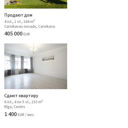
Продают дом
2
4 ist., 1 st., 164 m
Carnikavas novads, Carnikava
405 000
EUR
Сдают квартиру
2
6 ist., 4 no 5 st., 153 m
Rīga, Centrs
1 400
EUR / мес.