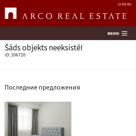
LV
EN
RU
МЕНЮ
Šāds objekts neeksistē!
ID: 106710
Поиск
Оценка недвижимости
Последние предложения
Предприятие
Услуги
Kонтакты