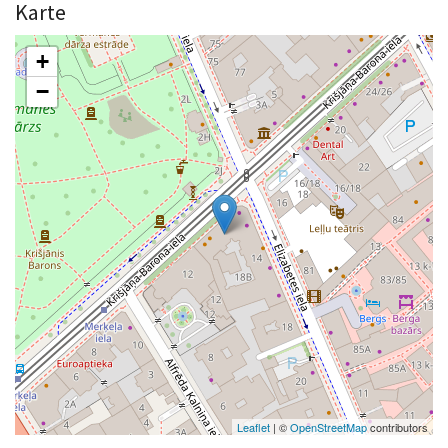
Karte
+
−
Leaflet
| ©
OpenStreetMap
contributors