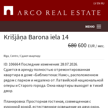
LV
EN
RU
МЕНЮ
Krišjāņa Barona iela 14
680
600
EUR / мес.
Поиск
Rīga, Centrs / Сдают квартиру
Оценка недвижимости
ID: 106664 Последние изменения: 28.07.2026.
Сдается в аренду полностью отремонтированная
Предприятие
квартира в доме «Библиотекас Намс», расположенном
рядом с парком и недалеко от Латвийской национальной
оперы и Старого города. Окна квартиры выходят в тихий
Услуги
двор.
Kонтакты
Планировка: Просторная гостиная, совмещенная с
кухонной зоной, естественное освещение из двух окон,