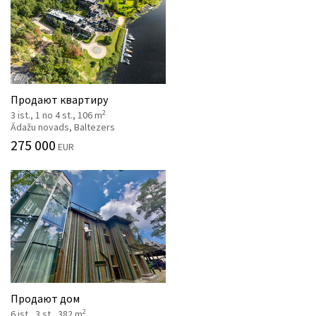
Продают квартиру
2
3 ist., 1 no 4 st., 106 m
Ādažu novads, Baltezers
275 000
EUR
Продают дом
2
6 ist., 3 st., 382 m