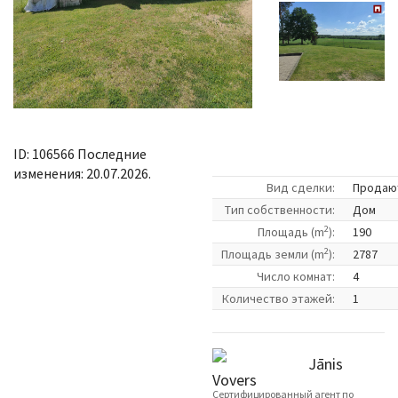
ID: 106566 Последние
изменения: 20.07.2026.
Вид сделки:
Продаю
Tип собственности:
Дом
2
Площадь (m
):
190
2
Площадь земли (m
):
2787
Число комнат:
4
Количество этажей:
1
Jānis
Vovers
Cертифицированный агент по