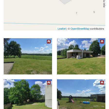
Leaflet
| ©
OpenStreetMap
contributors