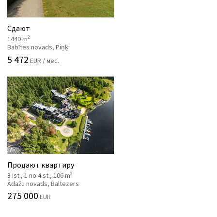
Сдают
2
1440 m
Babītes novads, Piņķi
5 472
EUR / мес.
Продают квартиру
2
3 ist., 1 no 4 st., 106 m
Ādažu novads, Baltezers
275 000
EUR