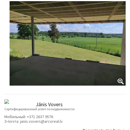
Jānis Vovers
Cертифицированный агент по недвижимости
Мобильный:
+371 2637 9576
Э-почта:
janis.vovers@arcoreal.lv