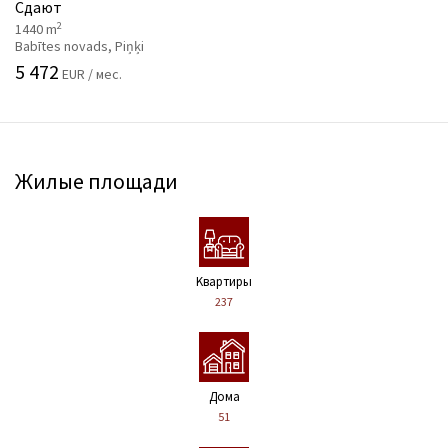
Сдают
2
1440 m
Babītes novads, Piņķi
5 472
EUR / мес.
Жилые площади
Kвартиры
237
Дома
51