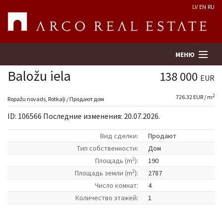
LV
EN
RU
МЕНЮ
Baložu iela
138 000
EUR
2
726.32 EUR / m
Поиск
Ropažu novads, Rotkaļi / Продают дом
ID: 106566 Последние изменения: 20.07.2026.
Оценка недвижимости
Вид сделки:
Продают
Tип собственности:
Дом
Предприятие
2
Площадь (m
):
190
2
Площадь земли (m
):
2787
Услуги
Число комнат:
4
Количество этажей:
1
Kонтакты