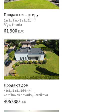
Продают квартиру
2
2 ist., 7 no 9 st., 51 m
Rīga, Imanta
61 900
EUR
Продают дом
2
4 ist., 1 st., 164 m
Carnikavas novads, Carnikava
405 000
EUR