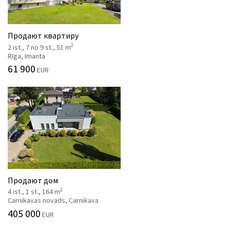
Продают квартиру
2
2 ist., 7 no 9 st., 51 m
Rīga, Imanta
61 900
EUR
Продают дом
2
4 ist., 1 st., 164 m
Carnikavas novads, Carnikava
405 000
EUR