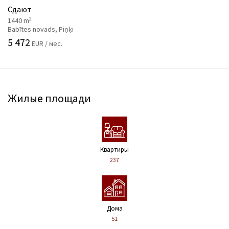
Сдают
2
1440 m
Babītes novads, Piņķi
5 472
EUR / мес.
Жилые площади
Kвартиры
237
Дома
51