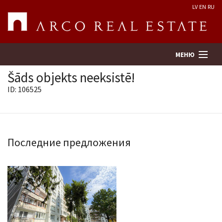
LV
EN
RU
МЕНЮ
Šāds objekts neeksistē!
ID: 106525
Поиск
Оценка недвижимости
Последние предложения
Предприятие
Услуги
Kонтакты