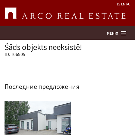
LV
EN
RU
МЕНЮ
Šāds objekts neeksistē!
ID: 106505
Поиск
Оценка недвижимости
Последние предложения
Предприятие
Услуги
Kонтакты