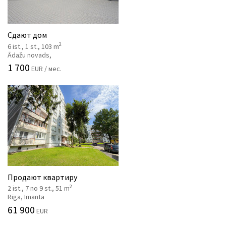
Сдают дом
2
6 ist., 1 st., 103 m
Ādažu novads,
1 700
EUR / мес.
Продают квартиру
2
2 ist., 7 no 9 st., 51 m
Rīga, Imanta
61 900
EUR