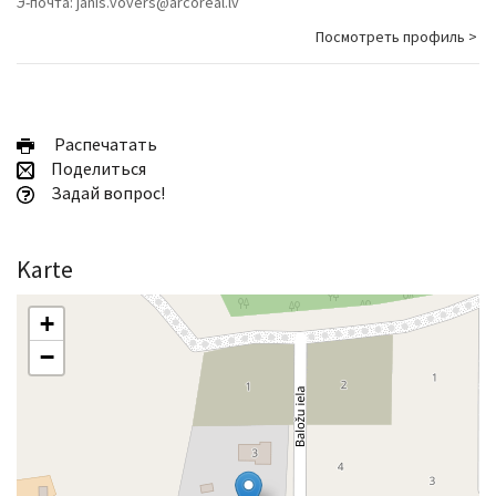
Э-почта:
janis.vovers@arcoreal.lv
Посмотреть профиль >
Pаспечатать
Поделиться
Задай вопрос!
Karte
+
−