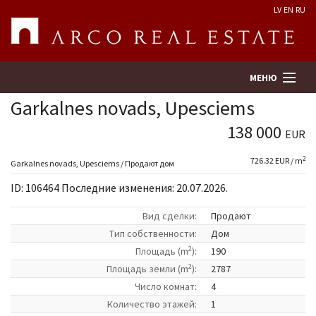
LV
EN
RU
МЕНЮ
Garkalnes novads, Upesciems
138 000
EUR
Поиск
2
726.32 EUR / m
Garkalnes novads, Upesciems / Продают дом
Оценка недвижимости
ID: 106464 Последние изменения: 20.07.2026.
Предприятие
Вид сделки:
Продают
Tип собственности:
Дом
2
Услуги
Площадь (m
):
190
2
Площадь земли (m
):
2787
Число комнат:
4
Kонтакты
Количество этажей:
1