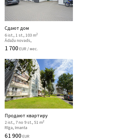
Сдают дом
2
6 ist., 1 st., 103 m
Ādažu novads,
1 700
EUR / мес.
Продают квартиру
2
2 ist., 7 no 9 st., 51 m
Rīga, Imanta
61 900
EUR