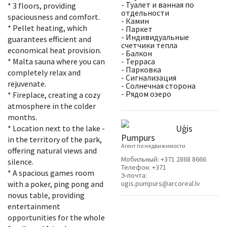
- Туалет и ванная по
* 3 floors, providing
отдельности
spaciousness and comfort.
- Камин
* Pellet heating, which
- Паркет
- Индивидуальные
guarantees efficient and
счетчики тепла
economical heat provision.
- Балкон
* Malta sauna where you can
- Терраса
- Парковка
completely relax and
- Сигнализация
rejuvenate.
- Солнечная сторона
- Рядом озеро
* Fireplace, creating a cozy
atmosphere in the colder
months.
Uģis
* Location next to the lake -
Pumpurs
in the territory of the park,
Агент по недвижимости
offering natural views and
Мобильный:
+371 2868 8666
silence.
Телефон:
+371
* A spacious games room
Э-почта:
with a poker, ping pong and
ugis.pumpurs@arcoreal.lv
novus table, providing
entertainment
opportunities for the whole