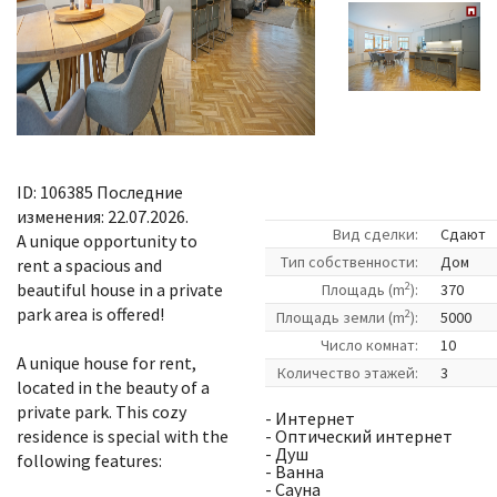
ID: 106385 Последние
изменения: 22.07.2026.
Вид сделки:
Сдают
A unique opportunity to
Tип собственности:
Дом
rent a spacious and
2
beautiful house in a private
Площадь (m
):
370
park area is offered!
2
Площадь земли (m
):
5000
Число комнат:
10
A unique house for rent,
Количество этажей:
3
located in the beauty of a
private park. This cozy
- Интернет
residence is special with the
- Оптический интернет
- Душ
following features:
- Ванна
- Cауна