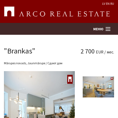
LV
EN
RU
МЕНЮ
"Brankas"
2 700
EUR / мес.
Поиск
Mārupes novads, Jaunmārupe / Сдают дом
Оценка недвижимости
Предприятие
Услуги
Kонтакты