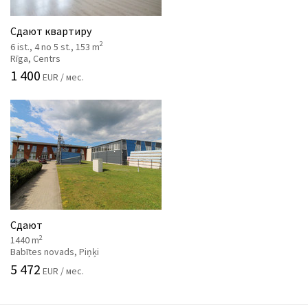
Сдают квартиру
2
6 ist., 4 no 5 st., 153 m
Rīga, Centrs
1 400
EUR / мес.
Сдают
2
1440 m
Babītes novads, Piņķi
5 472
EUR / мес.