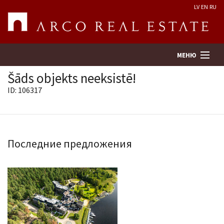
LV
EN
RU
МЕНЮ
Šāds objekts neeksistē!
ID: 106317
Поиск
Оценка недвижимости
Последние предложения
Предприятие
Услуги
Kонтакты