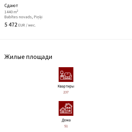
Сдают
2
1440 m
Babītes novads, Piņķi
5 472
EUR / мес.
Жилые площади
Kвартиры
237
Дома
51