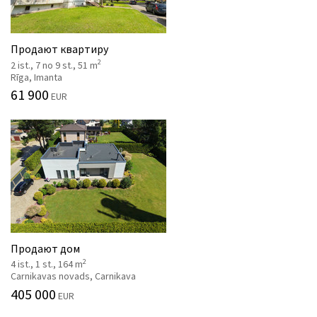
Продают квартиру
2
2 ist., 7 no 9 st., 51 m
Rīga, Imanta
61 900
EUR
Продают дом
2
4 ist., 1 st., 164 m
Carnikavas novads, Carnikava
405 000
EUR