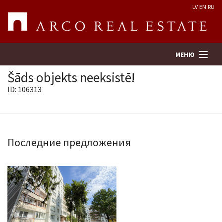
LV
EN
RU
МЕНЮ
Šāds objekts neeksistē!
ID: 106313
Поиск
Оценка недвижимости
Последние предложения
Предприятие
Услуги
Kонтакты