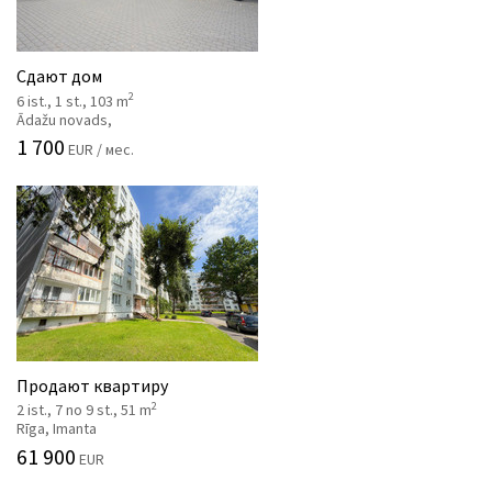
Сдают дом
2
6 ist., 1 st., 103 m
Ādažu novads,
1 700
EUR / мес.
Продают квартиру
2
2 ist., 7 no 9 st., 51 m
Rīga, Imanta
61 900
EUR