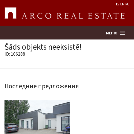
LV
EN
RU
МЕНЮ
Šāds objekts neeksistē!
ID: 106288
Поиск
Оценка недвижимости
Последние предложения
Предприятие
Услуги
Kонтакты