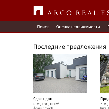
Поиск
Оценка недвижимости
Последние предложения
Сдают дом
Прод
2
6 ist., 1 st., 103 m
2 ist.,
Ādažu novads,
Rīga,