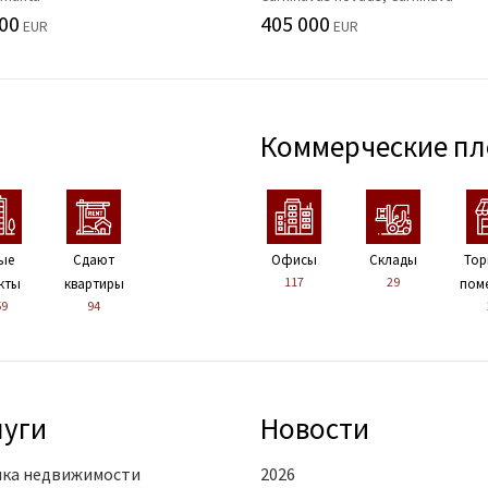
00
405 000
EUR
EUR
Коммерческие п
ые
Сдают
Офисы
Склады
Тор
117
29
кты
квартиры
пом
59
94
луги
Новости
ка недвижимости
2026