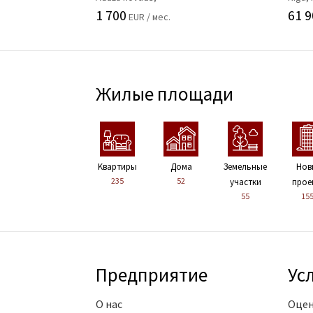
1 700
61 9
EUR / мес.
Жилые площади
Kвартиры
Дома
Земельные
Нов
235
52
участки
прое
55
15
Предприятие
Ус
О нас
Оцен