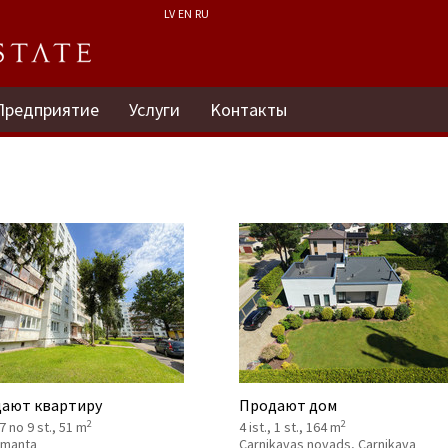
LV
EN
RU
Предприятие
Услуги
Kонтакты
ают квартиру
Продают дом
2
2
 7 no 9 st., 51 m
4 ist., 1 st., 164 m
 Imanta
Carnikavas novads, Carnikava