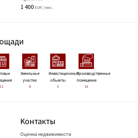
1 400
EUR / мес.
лощади
говые
Земельные
Инвестиционные
Производственные
ещения
участки
обьекты
помещение
21
8
5
16
Kонтакты
Оценка недвижимости