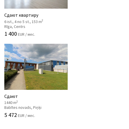
Сдают квартиру
2
6 ist., 4 no 5 st., 153 m
Rīga, Centrs
1 400
EUR / мес.
Сдают
2
1440 m
Babītes novads, Piņķi
5 472
EUR / мес.