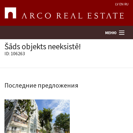
LV
EN
RU
МЕНЮ
Šāds objekts neeksistē!
ID: 106263
Поиск
Оценка недвижимости
Последние предложения
Предприятие
Услуги
Kонтакты