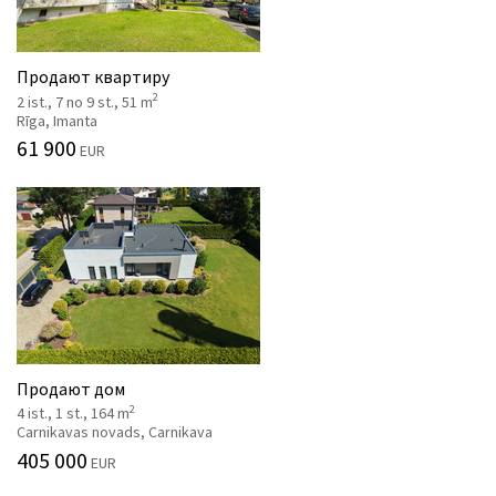
Продают квартиру
2
2 ist., 7 no 9 st., 51 m
Rīga, Imanta
61 900
EUR
Продают дом
2
4 ist., 1 st., 164 m
Carnikavas novads, Carnikava
405 000
EUR