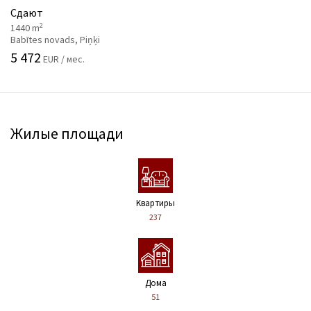
Сдают
2
1440 m
Babītes novads, Piņķi
5 472
EUR / мес.
Жилые площади
Kвартиры
237
Дома
51