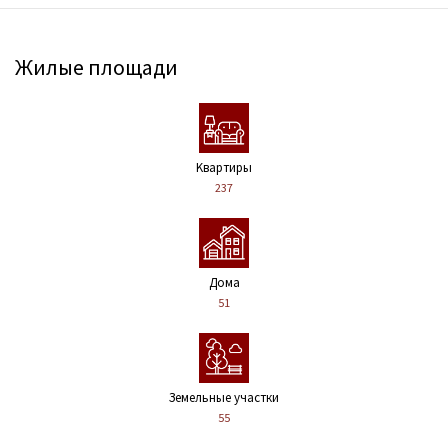
Жилые площади
Kвартиры
237
Дома
51
Земельные участки
55