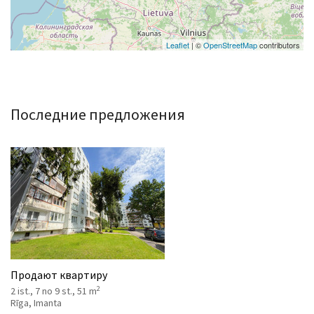
Leaflet
| ©
OpenStreetMap
contributors
Последние предложения
Продают квартиру
2
2 ist., 7 no 9 st., 51 m
Rīga, Imanta