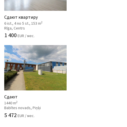
Сдают квартиру
2
6 ist., 4 no 5 st., 153 m
Rīga, Centrs
1 400
EUR / мес.
Сдают
2
1440 m
Babītes novads, Piņķi
5 472
EUR / мес.