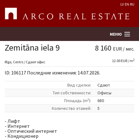
LV
EN
RU
МЕНЮ
Zemitāna iela 9
8 160
EUR / мес.
2
12.00 EUR / m
Поиск
Rīga, Centrs / Сдают офис
ID: 106117 Последние изменения: 14.07.2026.
Оценка недвижимости
Вид сделки:
Сдают
Tип собственности:
Офисы
Предприятие
2
Площадь (m
):
680
Количество этажей:
5
Услуги
- Лифт
- Интернет
Kонтакты
- Оптический интернет
- Кондиционер