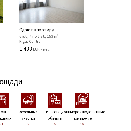
Сдают квартиру
2
6 ist., 4 no 5 st., 153 m
Rīga, Centrs
1 400
EUR / мес.
лощади
говые
Земельные
Инвестиционные
Производственные
ещения
участки
обьекты
помещение
21
8
5
16