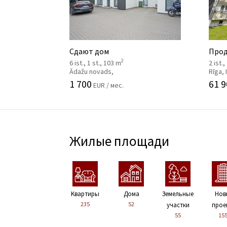
Сдают дом
Прод
2
6 ist., 1 st., 103 m
2 ist.,
Ādažu novads,
Rīga,
1 700
61 9
EUR / мес.
Жилые площади
Kвартиры
Дома
Земельные
Нов
235
52
участки
прое
55
15