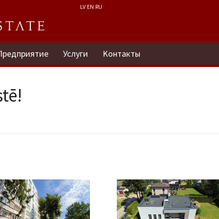
LV
EN
RU
Предприятие
Услуги
Kонтакты
tē!