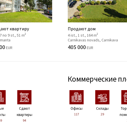
ают квартиру
Продают дом
2
2
 7 no 9 st., 51 m
4 ist., 1 st., 164 m
 Imanta
Carnikavas novads, Carnikava
00
405 000
EUR
EUR
Коммерческие п
ые
Сдают
Офисы
Склады
Тор
117
29
кты
квартиры
пом
59
94