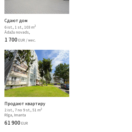
Сдают дом
2
6 ist., 1 st., 103 m
Ādažu novads,
1 700
EUR / мес.
Продают квартиру
2
2 ist., 7 no 9 st., 51 m
Rīga, Imanta
61 900
EUR