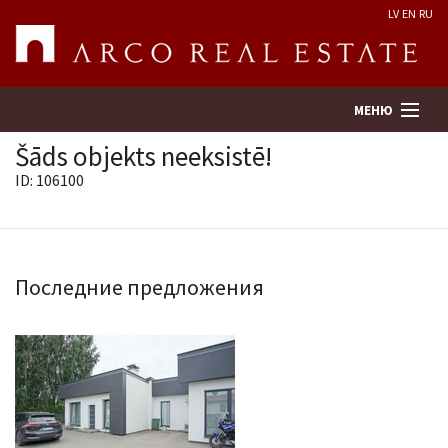
LV
EN
RU
МЕНЮ
Šāds objekts neeksistē!
ID: 106100
Поиск
Оценка недвижимости
Последние предложения
Предприятие
Услуги
Kонтакты