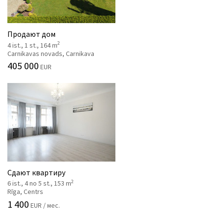
Продают дом
2
4 ist., 1 st., 164 m
Carnikavas novads, Carnikava
405 000
EUR
Сдают квартиру
2
6 ist., 4 no 5 st., 153 m
Rīga, Centrs
1 400
EUR / мес.