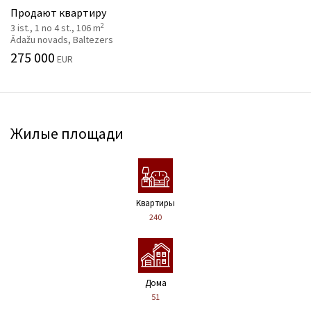
Продают квартиру
2
3 ist., 1 no 4 st., 106 m
Ādažu novads, Baltezers
275 000
EUR
Жилые площади
Kвартиры
240
Дома
51