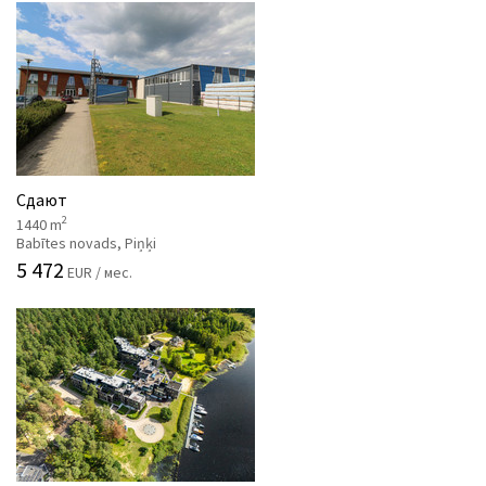
Сдают
2
1440 m
Babītes novads, Piņķi
5 472
EUR / мес.