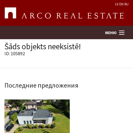
LV
EN
RU
МЕНЮ
Šāds objekts neeksistē!
ID: 105892
Поиск
Оценка недвижимости
Последние предложения
Предприятие
Услуги
Kонтакты