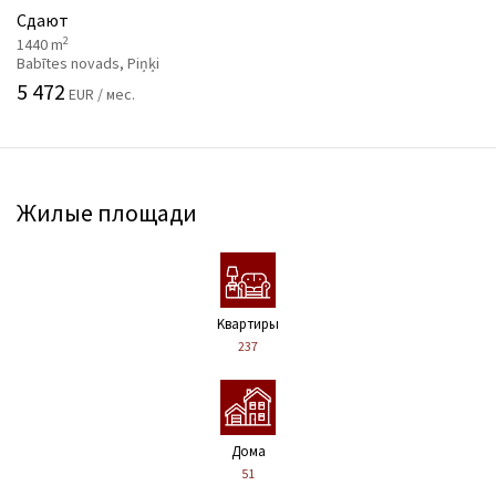
Сдают
2
1440 m
Babītes novads, Piņķi
5 472
EUR / мес.
Жилые площади
Kвартиры
237
Дома
51