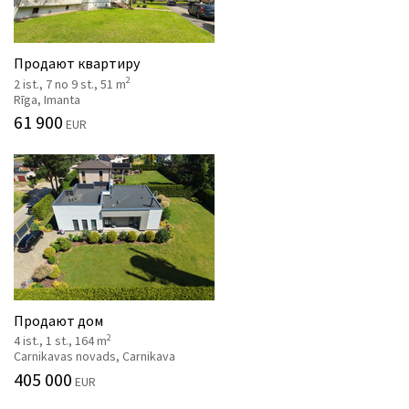
Продают квартиру
2
2 ist., 7 no 9 st., 51 m
Rīga, Imanta
61 900
EUR
Продают дом
2
4 ist., 1 st., 164 m
Carnikavas novads, Carnikava
405 000
EUR