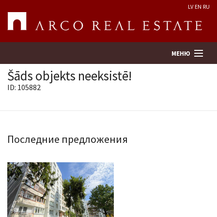
LV
EN
RU
МЕНЮ
Šāds objekts neeksistē!
ID: 105882
Поиск
Оценка недвижимости
Последние предложения
Предприятие
Услуги
Kонтакты