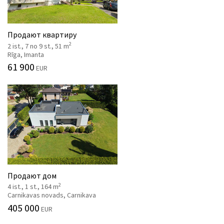
Продают квартиру
2
2 ist., 7 no 9 st., 51 m
Rīga, Imanta
61 900
EUR
Продают дом
2
4 ist., 1 st., 164 m
Carnikavas novads, Carnikava
405 000
EUR