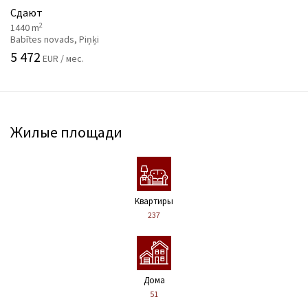
Сдают
2
1440 m
Babītes novads, Piņķi
5 472
EUR / мес.
Жилые площади
Kвартиры
237
Дома
51