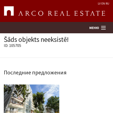
LV
EN
RU
МЕНЮ
Šāds objekts neeksistē!
ID: 105705
Поиск
Оценка недвижимости
Последние предложения
Предприятие
Услуги
Kонтакты